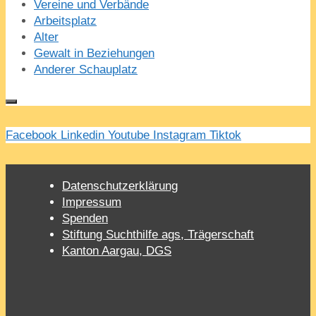
Vereine und Verbände
Arbeitsplatz
Alter
Gewalt in Beziehungen
Anderer Schauplatz
Facebook
Linkedin
Youtube
Instagram
Tiktok
Datenschutzerklärung
Impressum
Spenden
Stiftung Suchthilfe ags, Trägerschaft
Kanton Aargau, DGS