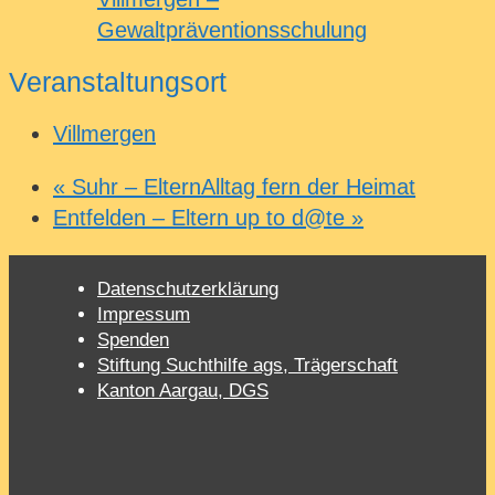
Gewaltpräventionsschulung
Veranstaltungsort
Villmergen
«
Suhr – ElternAlltag fern der Heimat
Entfelden – Eltern up to d@te
»
Datenschutzerklärung
Impressum
Spenden
Stiftung Suchthilfe ags, Trägerschaft
Kanton Aargau, DGS